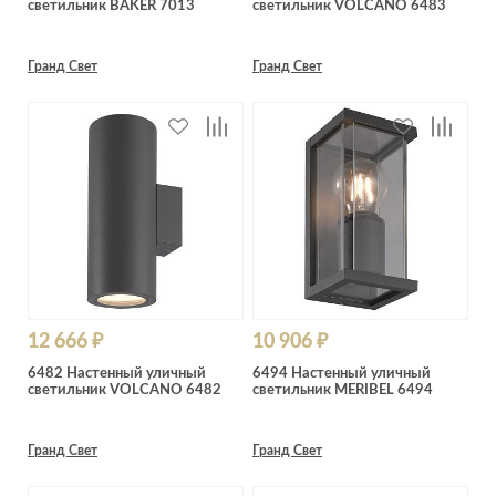
светильник BAKER 7013
светильник VOLCANO 6483
Лепнина
сна
Напольные
покрытия
Кровати
Гранд Свет
Гранд Свет
Обои
Матрасы
Плитка
Товары для сна
Спецобувь
Кухонные
Спецодежда
гарнитуры
Средства
индивидуальной
защиты
12 666 ₽
10 906 ₽
6482 Настенный уличный
6494 Настенный уличный
светильник VOLCANO 6482
светильник MERIBEL 6494
Гранд Свет
Гранд Свет